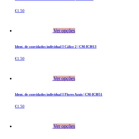
€
1.50
Ver opções
Ident. de convidados individual I Cálice 2 | CM-ICI013
€
1.50
Ver opções
Ident. de convidados individual I Flores Azuis | CM-ICI051
€
1.50
Ver opções