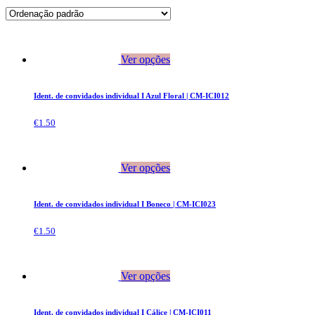
Ver opções
Ident. de convidados individual I Azul Floral | CM-ICI012
€
1.50
Ver opções
Ident. de convidados individual I Boneco | CM-ICI023
€
1.50
Ver opções
Ident. de convidados individual I Cálice | CM-ICI011