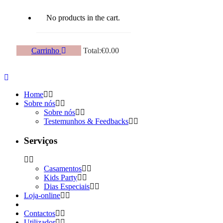
No products in the cart.
Carrinho
Total:
€
0.00
Home
Sobre nós
Sobre nós
Testemunhos & Feedbacks
Serviços
Casamentos
Kids Party
Dias Especiais
Loja-online
Contactos
Utilizador