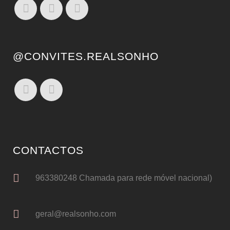
@CONVITES.REALSONHO
CONTACTOS
963380248 Chamada para rede móvel nacional)
geral@realsonho.com