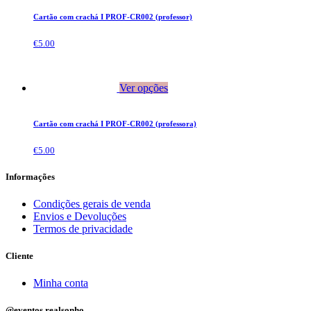
Cartão com crachá I PROF-CR002 (professor)
€
5.00
Ver opções
Cartão com crachá I PROF-CR002 (professora)
€
5.00
Informações
Condições gerais de venda
Envios e Devoluções
Termos de privacidade
Cliente
Minha conta
@eventos.realsonho