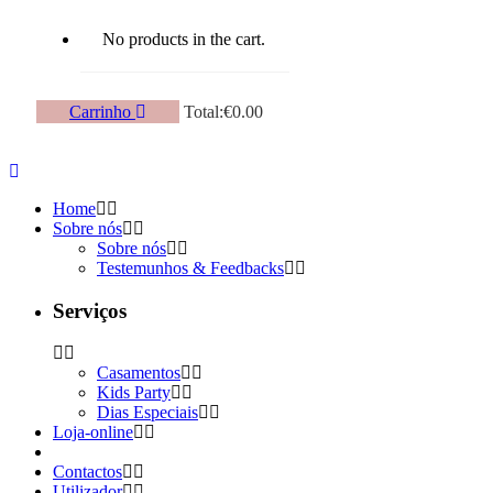
No products in the cart.
Carrinho
Total:
€
0.00
Home
Sobre nós
Sobre nós
Testemunhos & Feedbacks
Serviços
Casamentos
Kids Party
Dias Especiais
Loja-online
Contactos
Utilizador