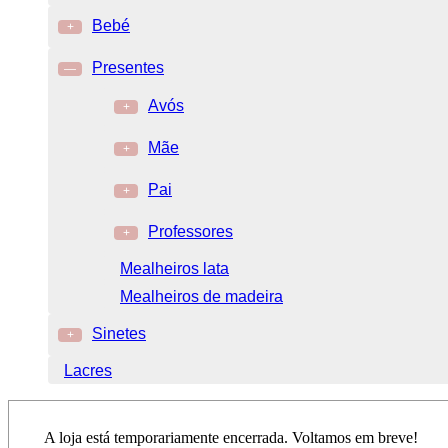
Bebé
+
Presentes
—
Avós
+
Mãe
+
Pai
+
Professores
+
Mealheiros lata
Mealheiros de madeira
Sinetes
+
Lacres
A loja está temporariamente encerrada. Voltamos em breve!