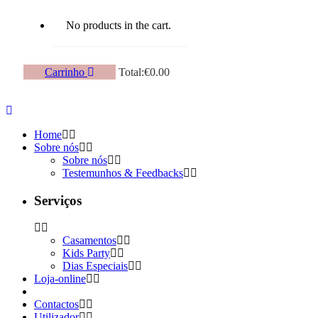
No products in the cart.
Carrinho
Total:
€
0.00
Home
Sobre nós
Sobre nós
Testemunhos & Feedbacks
Serviços
Casamentos
Kids Party
Dias Especiais
Loja-online
Contactos
Utilizador