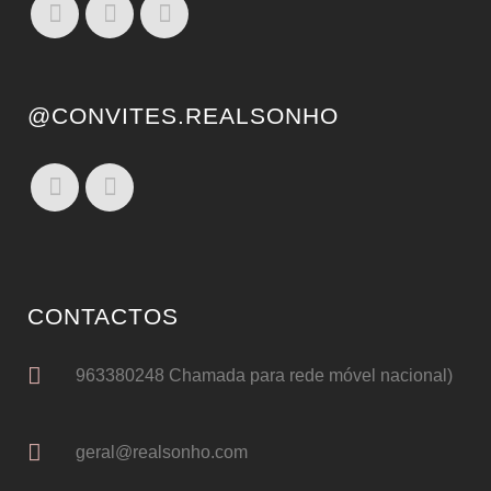
@CONVITES.REALSONHO
CONTACTOS
963380248 Chamada para rede móvel nacional)
geral@realsonho.com