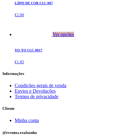
LÁPIS DE COR I LC-007
€
2.00
Ver opções
YO-YO I LC-0017
€
1.85
Informações
Condições gerais de venda
Envios e Devoluções
Termos de privacidade
Cliente
Minha conta
@eventos.realsonho