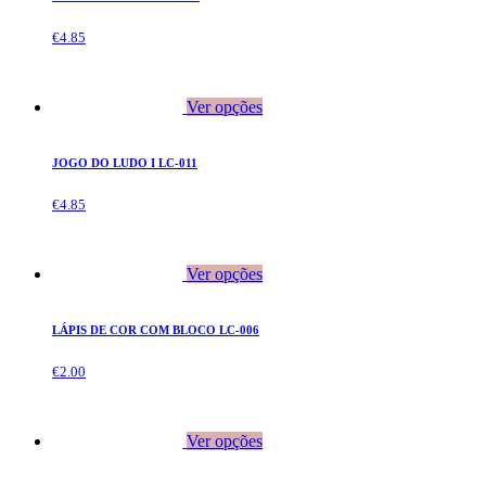
€
4.85
Ver opções
JOGO DO LUDO I LC-011
€
4.85
Ver opções
LÁPIS DE COR COM BLOCO LC-006
€
2.00
Ver opções