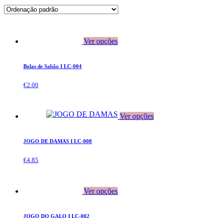
Ver opções
Bolas de Sabão I LC-004
€
2.00
Ver opções
JOGO DE DAMAS I LC-008
€
4.85
Ver opções
JOGO DO GALO I LC-002