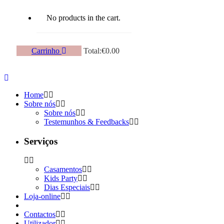
No products in the cart.
Carrinho
Total:
€
0.00
Home
Sobre nós
Sobre nós
Testemunhos & Feedbacks
Serviços
Casamentos
Kids Party
Dias Especiais
Loja-online
Contactos
Utilizador