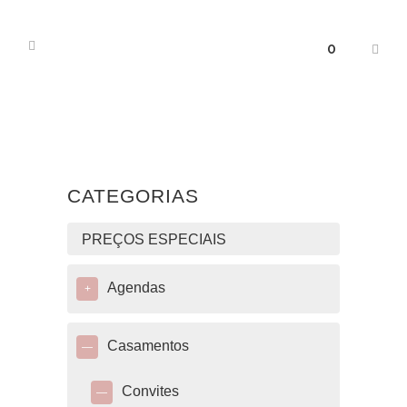
0
CATEGORIAS
PREÇOS ESPECIAIS
Agendas
+
Casamentos
—
Convites
—