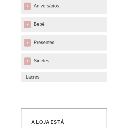
Aniversários
+
Bebé
+
Presentes
+
Sinetes
+
Lacres
A LOJA ESTÁ