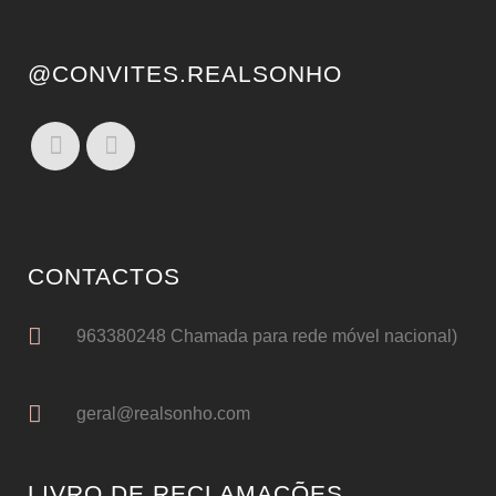
@CONVITES.REALSONHO
CONTACTOS
963380248 Chamada para rede móvel nacional)
geral@realsonho.com
LIVRO DE RECLAMAÇÕES