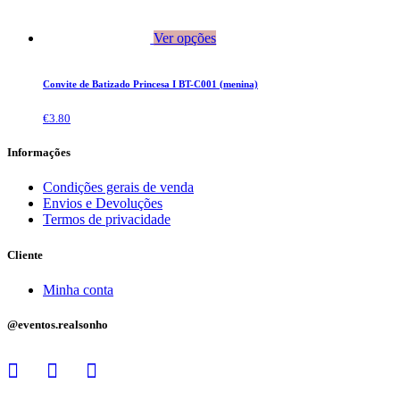
Ver opções
Convite de Batizado Princesa I BT-C001 (menina)
€
3.80
Informações
Condições gerais de venda
Envios e Devoluções
Termos de privacidade
Cliente
Minha conta
@eventos.realsonho