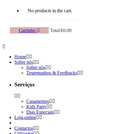
No products in the cart.
Carrinho
Total:
€
0.00
Home
Sobre nós
Sobre nós
Testemunhos & Feedbacks
Serviços
Casamentos
Kids Party
Dias Especiais
Loja-online
Contactos
Utilizador