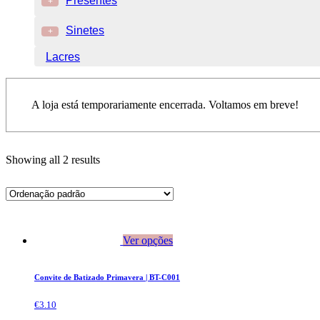
Presentes
+
Sinetes
+
Lacres
A loja está temporariamente encerrada. Voltamos em breve!
Showing all 2 results
Ver opções
Convite de Batizado Primavera | BT-C001
€
3.10