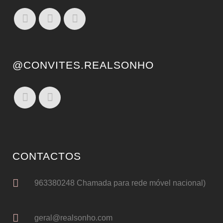
@CONVITES.REALSONHO
CONTACTOS
963380248 Chamada para rede móvel nacional)
geral@realsonho.com