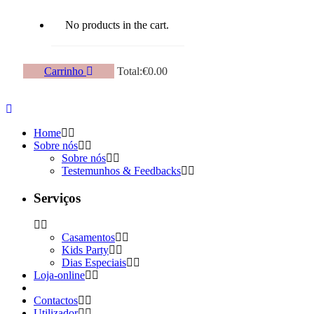
No products in the cart.
Carrinho
Total:
€
0.00
Home
Sobre nós
Sobre nós
Testemunhos & Feedbacks
Serviços
Casamentos
Kids Party
Dias Especiais
Loja-online
Contactos
Utilizador