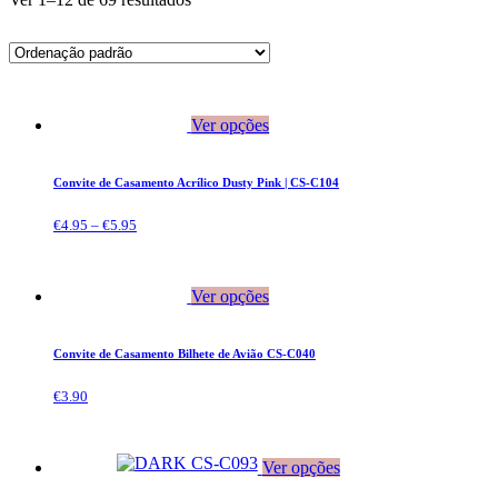
Ver opções
Convite de Casamento Acrílico Dusty Pink | CS-C104
€
4.95
–
€
5.95
Ver opções
Convite de Casamento Bilhete de Avião CS-C040
€
3.90
Ver opções