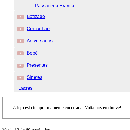
Passadeira Branca
Batizado
+
Comunhão
+
Aniversários
+
Bebé
+
Presentes
+
Sinetes
+
Lacres
A loja está temporariamente encerrada. Voltamos em breve!
Ver 1–12 de 69 resultados