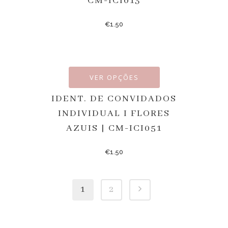
CM-ICI013
€
1.50
VER OPÇÕES
IDENT. DE CONVIDADOS
INDIVIDUAL I FLORES
AZUIS | CM-ICI051
€
1.50
1
2