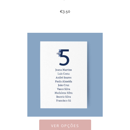
€
3.50
VER OPÇÕES