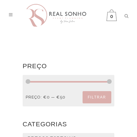
0
PREÇO
FILTRAR
PREÇO:
€0
—
€50
Preço
Preço
mínimo
máximo
CATEGORIAS