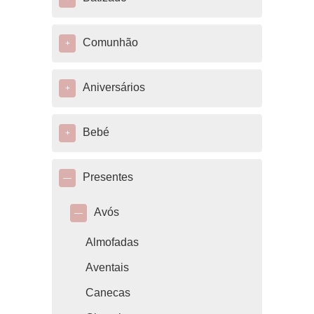
Comunhão
+
Aniversários
+
Bebé
+
Presentes
—
Avós
—
Almofadas
Aventais
Canecas