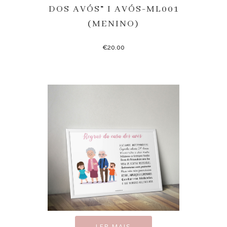
DOS AVÓS” I AVÓS-ML001
(MENINO)
€
20.00
LER MAIS