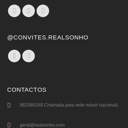
@CONVITES.REALSONHO
CONTACTOS
963380248 Chamada para rede móvel nacional)
geral@realsonho.com