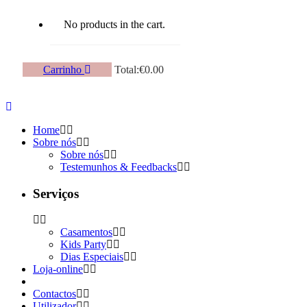
No products in the cart.
Carrinho
Total:
€
0.00
Home
Sobre nós
Sobre nós
Testemunhos & Feedbacks
Serviços
Casamentos
Kids Party
Dias Especiais
Loja-online
Contactos
Utilizador