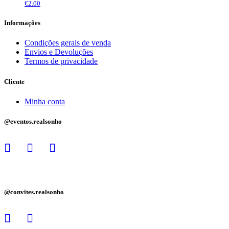
€
2.00
Informações
Condições gerais de venda
Envios e Devoluções
Termos de privacidade
Cliente
Minha conta
@eventos.realsonho
@convites.realsonho