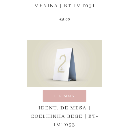
MENINA | BT-IMT031
€
5.00
LER MAIS
IDENT. DE MESA |
COELHINHA BEGE | BT-
IMT053