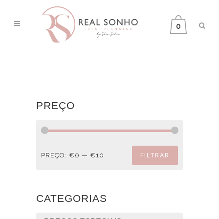
0
PREÇO
FILTRAR
PREÇO:
€0
—
€10
Preço
Preço
mínimo
máximo
CATEGORIAS