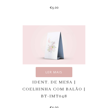
€
5.00
LER MAIS
IDENT. DE MESA |
COELHINHA COM BALÃO |
BT-IMT048
€
5.00