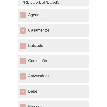
PREÇOS ESPECIAIS
Agendas
+
Casamentos
+
Batizado
+
Comunhão
+
Aniversários
+
Bebé
+
Presentes