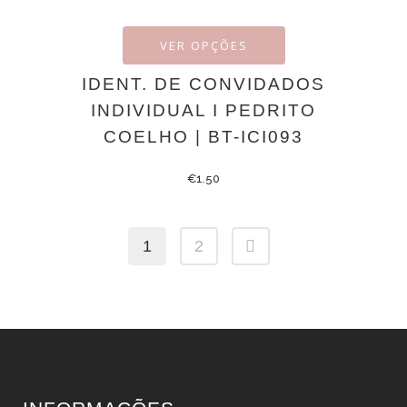
VER OPÇÕES
IDENT. DE CONVIDADOS
INDIVIDUAL I PEDRITO
COELHO | BT-ICI093
€
1.50
1
2