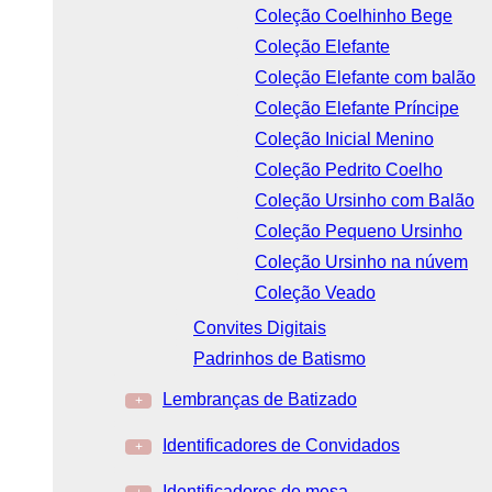
Coleção Coelhinho Bege
Coleção Elefante
Coleção Elefante com balão
Coleção Elefante Príncipe
Coleção Inicial Menino
Coleção Pedrito Coelho
Coleção Ursinho com Balão
Coleção Pequeno Ursinho
Coleção Ursinho na núvem
Coleção Veado
Convites Digitais
Padrinhos de Batismo
Lembranças de Batizado
+
Identificadores de Convidados
+
Identificadores de mesa