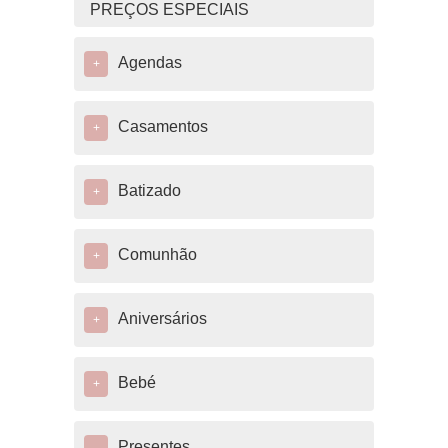
PREÇOS ESPECIAIS
Agendas
+
Casamentos
+
Batizado
+
Comunhão
+
Aniversários
+
Bebé
+
Presentes