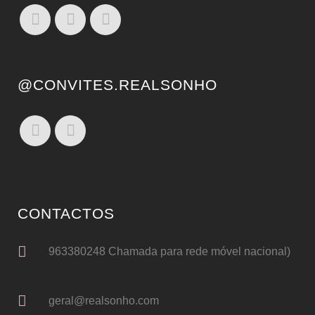
@CONVITES.REALSONHO
CONTACTOS
963380248 Chamada para rede móvel nacional)
geral@realsonho.com