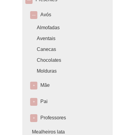
—
Avós
—
Almofadas
Aventais
Canecas
Chocolates
Molduras
Mãe
+
Pai
+
Professores
+
Mealheiros lata