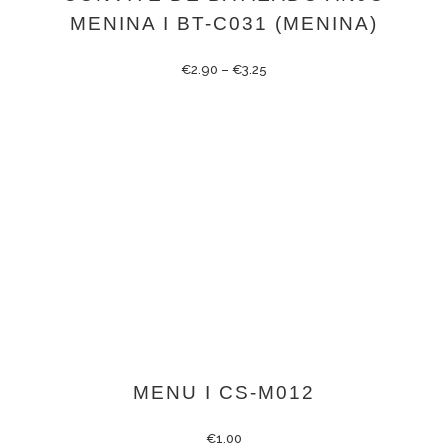
MENINA I BT-C031 (MENINA)
€
2.90
–
€
3.25
MENU I CS-M012
€
1.00