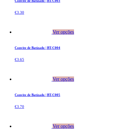
Convite de Batizado | BT-C003
€
3.30
Ver opções
Convite de Batizado | BT-C004
€
3.65
Ver opções
Convite de Batizado | BT-C005
€
3.70
Ver opções