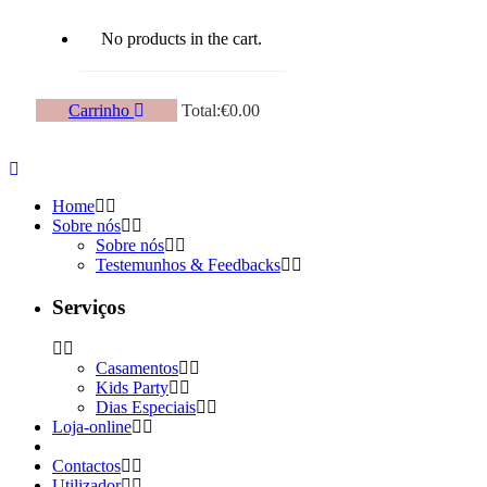
No products in the cart.
Carrinho
Total:
€
0.00
Home
Sobre nós
Sobre nós
Testemunhos & Feedbacks
Serviços
Casamentos
Kids Party
Dias Especiais
Loja-online
Contactos
Utilizador