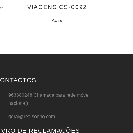
-
VIAGENS CS-C092
€
4.10
ONTACTOS
963380248 Chamada para rede móvel
nacional)
geral@realsonho.com
IVRO DE RECLAMAÇÕES