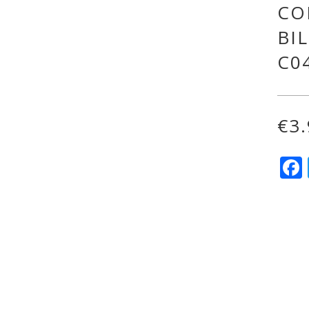
CO
BI
C0
€
3