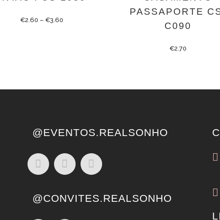
PASSAPORTE CS
€
2.60
–
€
3.60
C090
€
2.70
@EVENTOS.REALSONHO
C
@CONVITES.REALSONHO
L