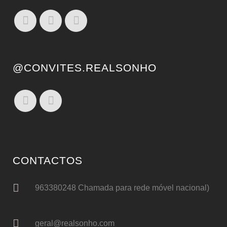
@CONVITES.REALSONHO
CONTACTOS
963380248 Chamada para rede móvel nacional)
geral@realsonho.com