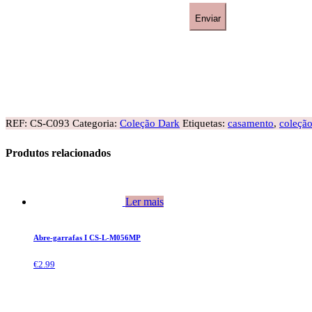
REF:
CS-C093
Categoria:
Coleção Dark
Etiquetas:
casamento
,
coleção
Produtos relacionados
Ler mais
Abre-garrafas I CS-L-M056MP
€
2.99