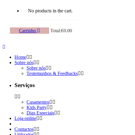
No products in the cart.
Carrinho
Total:
€
0.00
Home
Sobre nós
Sobre nós
Testemunhos & Feedbacks
Serviços
Casamentos
Kids Party
Dias Especiais
Loja-online
Contactos
Utilizador