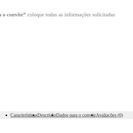
 o convite”
coloque todas as informações solicitadas
Características
Descrição
Dados para o convite
Avaliações (0)