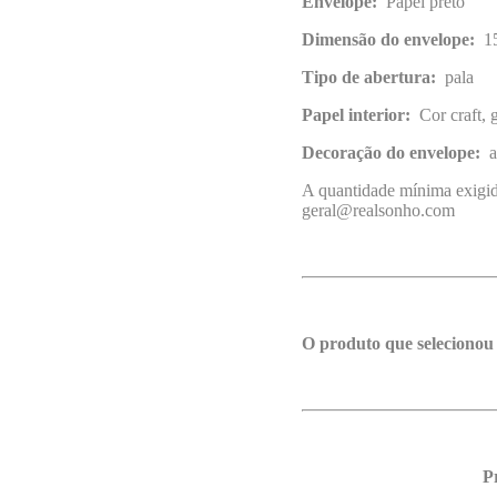
Envelope:
Papel preto
Dimensão do envelope:
1
Tipo de abertura:
pala
Papel interior:
Cor craft,
Decoração do envelope:
au
A quantidade mínima exigida
geral@realsonho.com
O produto que selecionou
P