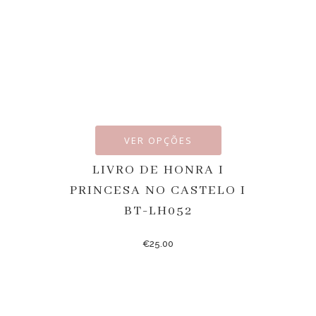
VER OPÇÕES
LIVRO DE HONRA I
PRINCESA NO CASTELO I
BT-LH052
€
25.00