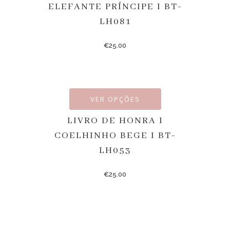
ELEFANTE PRÍNCIPE I BT-
LH081
€
25.00
VER OPÇÕES
LIVRO DE HONRA I
COELHINHO BEGE I BT-
LH053
€
25.00