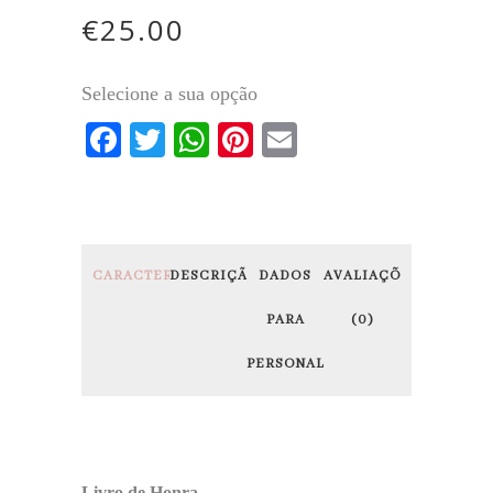
€
25.00
Selecione a sua opção
Facebook
Twitter
WhatsApp
Pinterest
Email
CARACTERÍSTICAS
DESCRIÇÃO
DADOS
AVALIAÇÕES
PARA
(0)
PERSONALIZAÇÃO
Livro de Honra