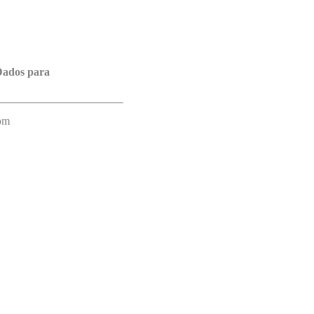
ados para
com