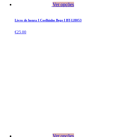
Ver opções
Livro de honra I Coelhinho Bege I BT-LH053
€
25.00
Ver opções