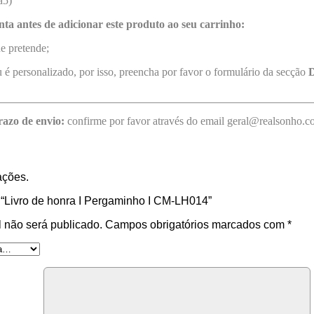
a5)
nta antes de adicionar este produto ao seu carrinho:
e pretende;
 é personalizado, por isso, preencha por favor o formulário da secção
D
razo de envio:
confirme por favor através do email geral@realsonho.
ações.
r “Livro de honra I Pergaminho I CM-LH014”
 não será publicado.
Campos obrigatórios marcados com
*