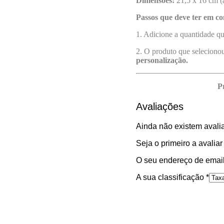
Dimensões:
21,5 x 16 cm (
Passos que deve ter em co
1. Adicione a quantidade qu
2. O produto que selecionou
personalização.
P
Avaliações
Ainda não existem avali
Seja o primeiro a avalia
O seu endereço de email
A sua classificação
*