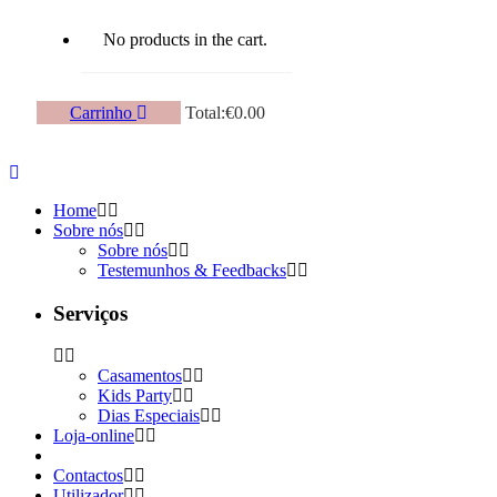
No products in the cart.
Carrinho
Total:
€
0.00
Home
Sobre nós
Sobre nós
Testemunhos & Feedbacks
Serviços
Casamentos
Kids Party
Dias Especiais
Loja-online
Contactos
Utilizador