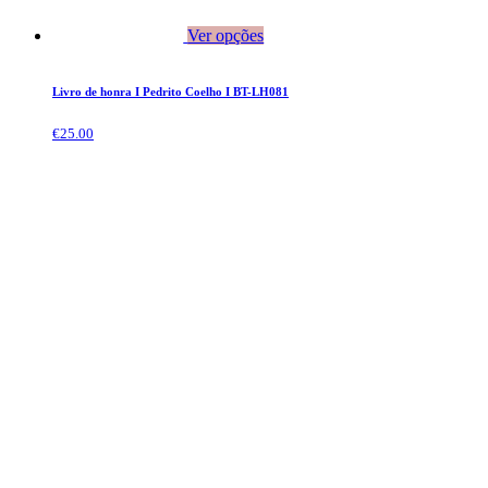
Ver opções
Livro de honra I Pedrito Coelho I BT-LH081
€
25.00