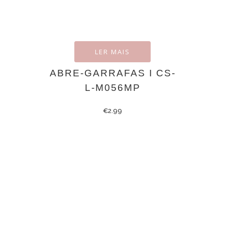
LER MAIS
ABRE-GARRAFAS I CS-
L-M056MP
€
2.99