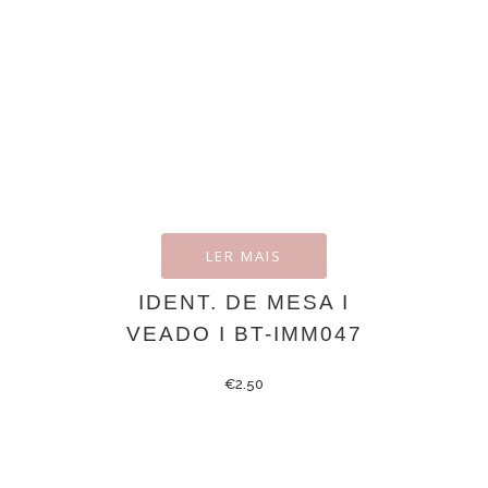
LER MAIS
IDENT. DE MESA I
VEADO I BT-IMM047
€
2.50