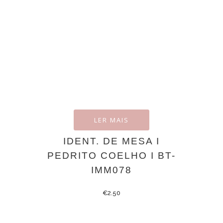
LER MAIS
IDENT. DE MESA I
PEDRITO COELHO I BT-
IMM078
€
2.50