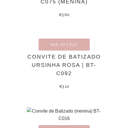
C075 (MENINA)
€
3.60
VER OPÇÕES
CONVITE DE BATIZADO
URSINHA ROSA | BT-
C092
€
3.10