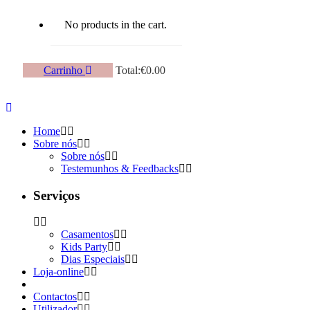
No products in the cart.
Carrinho
Total:
€
0.00
Home
Sobre nós
Sobre nós
Testemunhos & Feedbacks
Serviços
Casamentos
Kids Party
Dias Especiais
Loja-online
Contactos
Utilizador