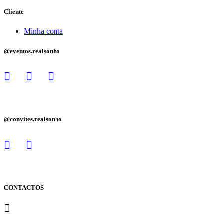
Cliente
Minha conta
@eventos.realsonho
@convites.realsonho
CONTACTOS