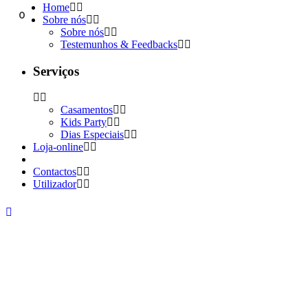
Home
0
Sobre nós
Sobre nós
Testemunhos & Feedbacks
Serviços
Casamentos
Kids Party
Dias Especiais
Loja-online
Contactos
Utilizador