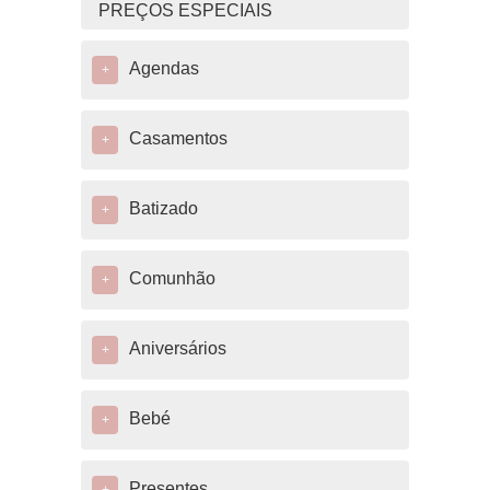
PREÇOS ESPECIAIS
Agendas
+
Casamentos
+
Batizado
+
Comunhão
+
Aniversários
+
Bebé
+
Presentes