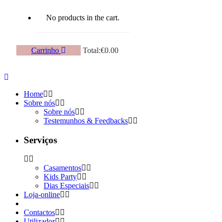
No products in the cart.
Carrinho
Total:
€
0.00
Home
Sobre nós
Sobre nós
Testemunhos & Feedbacks
Serviços
Casamentos
Kids Party
Dias Especiais
Loja-online
Contactos
Utilizador