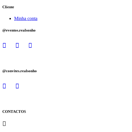
Cliente
Minha conta
@eventos.realsonho
@convites.realsonho
CONTACTOS