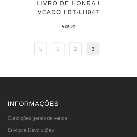
LIVRO DE HONRA I
VEADO I BT-LH047
€
25.00
1
2
3
INFORMAÇÕES
Condições gerais de venda
Envios e Devoluções