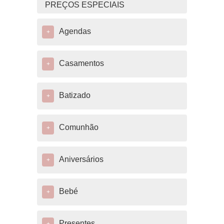
PREÇOS ESPECIAIS
Agendas
+
Casamentos
+
Batizado
+
Comunhão
+
Aniversários
+
Bebé
+
Presentes