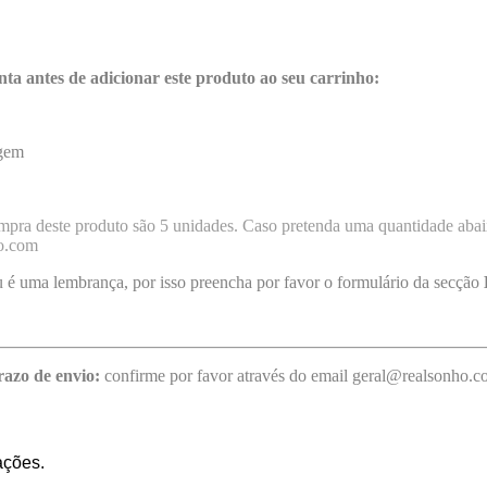
nta antes de adicionar este produto ao seu carrinho:
agem
pra deste produto são 5 unidades. Caso pretenda uma quantidade abaix
ho.com
u é uma lembrança, por isso preencha por favor o formulário da secção
razo de envio:
confirme por favor através do email geral@realsonho.
ações.