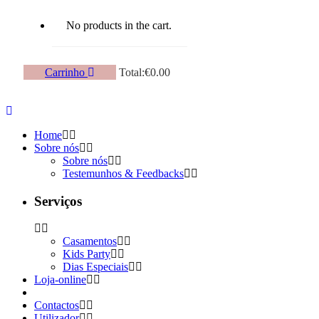
No products in the cart.
Carrinho
Total:
€
0.00
Home
Sobre nós
Sobre nós
Testemunhos & Feedbacks
Serviços
Casamentos
Kids Party
Dias Especiais
Loja-online
Contactos
Utilizador