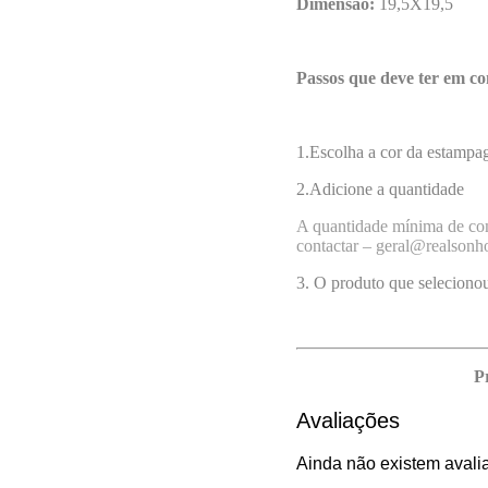
Dimensão:
19,5X19,5
Passos que deve ter em co
1.Escolha a cor da estamp
2.Adicione a quantidade
A quantidade mínima de com
contactar – geral@realson
3. O produto que seleciono
P
Avaliações
Ainda não existem avali