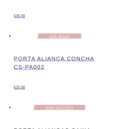
€
35.00
LER MAIS
PORTA ALIANÇA CONCHA
CS-PA002
€
25.00
VER OPÇÕES