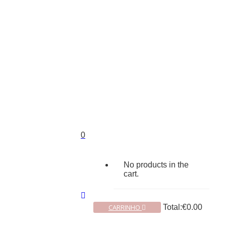
0
No products in the
cart.
CARRINHO
Total:
€
0.00