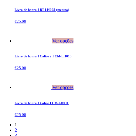
Livro de honra I BT-LH005 (menino)
€
25.00
Ver opções
Livro de honra I Cálice 2 I CM-LH013
€
25.00
Ver opções
Livro de honra I Cálice I CM-LH011
€
25.00
1
2
3