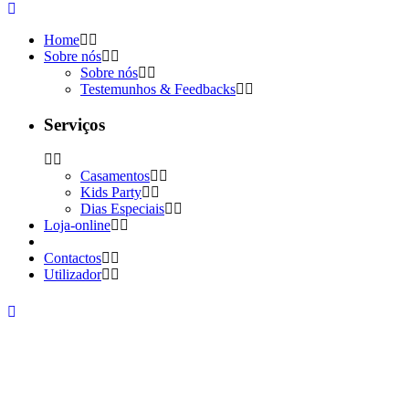
Home
Sobre nós
Sobre nós
Testemunhos & Feedbacks
Serviços
Casamentos
Kids Party
Dias Especiais
Loja-online
Contactos
Utilizador