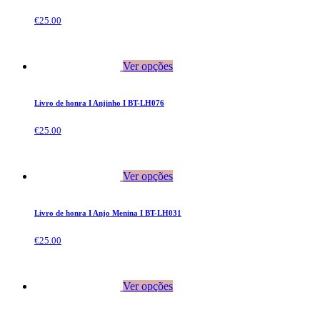
€
25.00
Ver opções
Livro de honra I Anjinho I BT-LH076
€
25.00
Ver opções
Livro de honra I Anjo Menina I BT-LH031
€
25.00
Ver opções