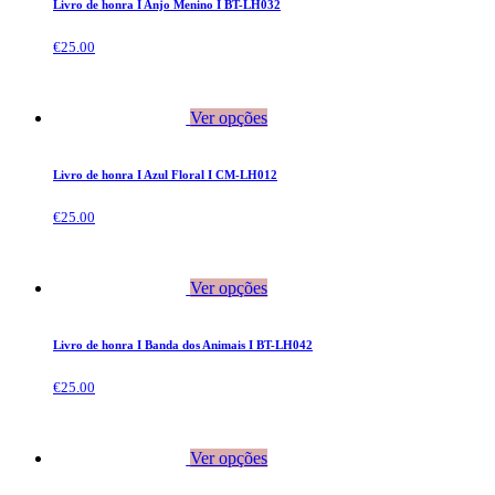
Livro de honra I Anjo Menino I BT-LH032
€
25.00
Ver opções
Livro de honra I Azul Floral I CM-LH012
€
25.00
Ver opções
Livro de honra I Banda dos Animais I BT-LH042
€
25.00
Ver opções