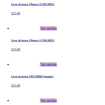
Livro de honra I Boneca I CM-LH021
€
25.00
Ver opções
Livro de honra I Boneco I CM-LH023
€
25.00
Ver opções
Livro de honra I BT-LH004 (menina)
€
25.00
Ver opções