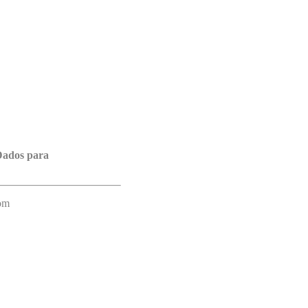
ados para
com