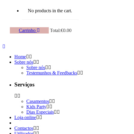
No products in the cart.
Carrinho
Total:
€
0.00
Home
Sobre nós
Sobre nós
Testemunhos & Feedbacks
Serviços
Casamentos
Kids Party
Dias Especiais
Loja-online
Contactos
Utilizador