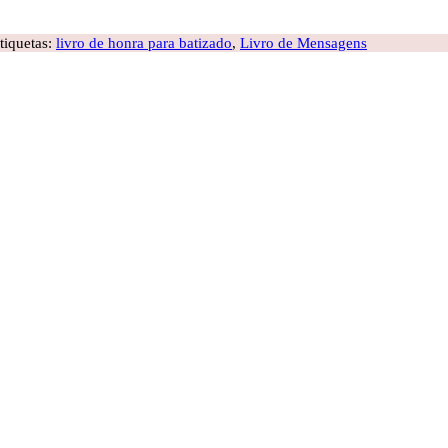
tiquetas:
livro de honra para batizado
,
Livro de Mensagens