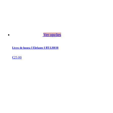
Ver opções
Livro de honra I Elefante I BT-LH038
€
25.00