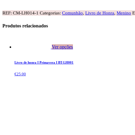
REF:
CM-LH014-1
Categorias:
Comunhão
,
Livro de Honra
,
Menino
E
Produtos relacionados
Ver opções
Livro de honra I Primavera I BT-LH001
€
25.00