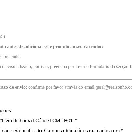
a5)
nta antes de adicionar este produto ao seu carrinho:
e pretende;
 é personalizado, por isso, preencha por favor o formulário da secção
D
razo de envio:
confirme por favor através do email geral@realsonho.
ações.
 “Livro de honra I Cálice I CM-LH011”
 não será publicado.
Campos obrigatórios marcados com
*