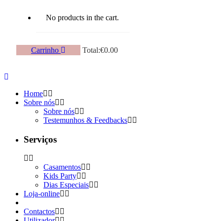
No products in the cart.
Carrinho
Total:
€
0.00
Home
Sobre nós
Sobre nós
Testemunhos & Feedbacks
Serviços
Casamentos
Kids Party
Dias Especiais
Loja-online
Contactos
Utilizador