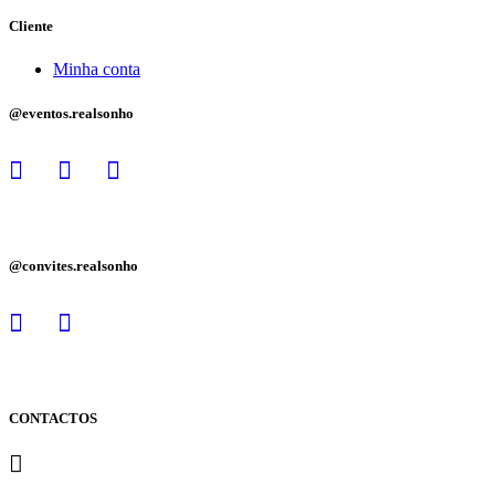
Cliente
Minha conta
@eventos.realsonho
@convites.realsonho
CONTACTOS