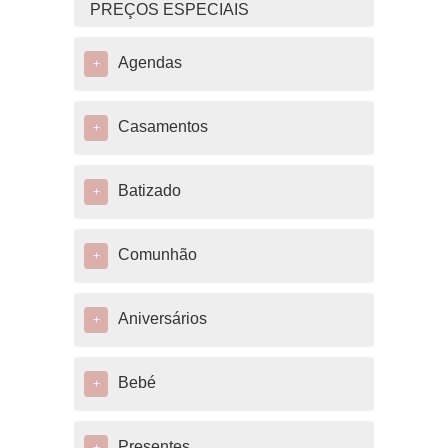
PREÇOS ESPECIAIS
Agendas
+
Casamentos
+
Batizado
+
Comunhão
+
Aniversários
+
Bebé
+
Presentes