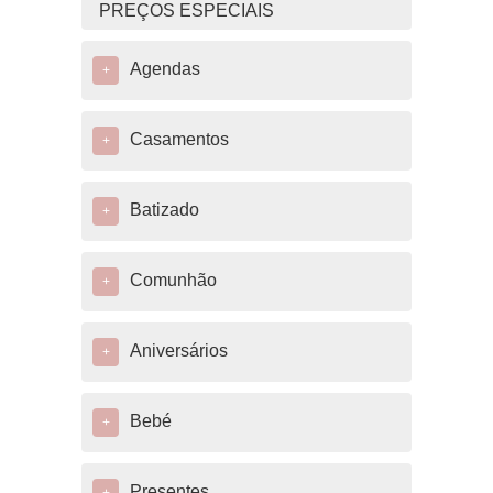
PREÇOS ESPECIAIS
Agendas
+
Casamentos
+
Batizado
+
Comunhão
+
Aniversários
+
Bebé
+
Presentes