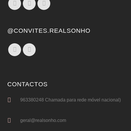
@CONVITES.REALSONHO
CONTACTOS
963380248 Chamada para rede móvel nacional)
geral@realsonho.com