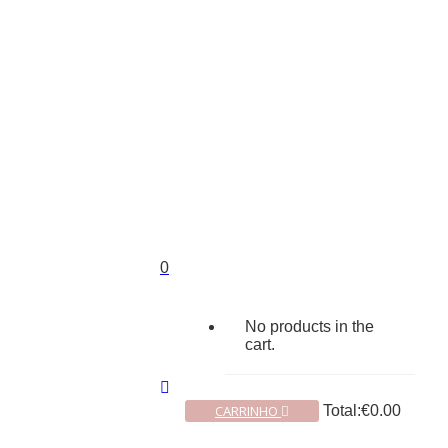
0
No products in the
cart.
CARRINHO
Total:
€
0.00