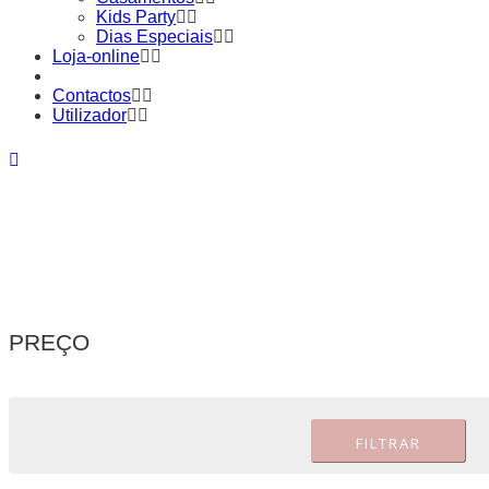
Kids Party
Dias Especiais
Loja-online
Contactos
Utilizador
PREÇO
FILTRAR