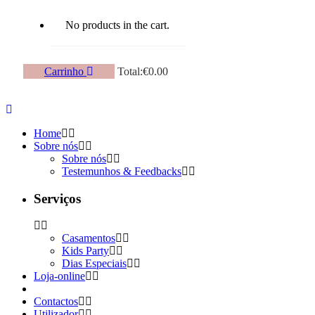
No products in the cart.
Carrinho
Total:
€
0.00
Home
Sobre nós
Sobre nós
Testemunhos & Feedbacks
Serviços
Casamentos
Kids Party
Dias Especiais
Loja-online
Contactos
Utilizador