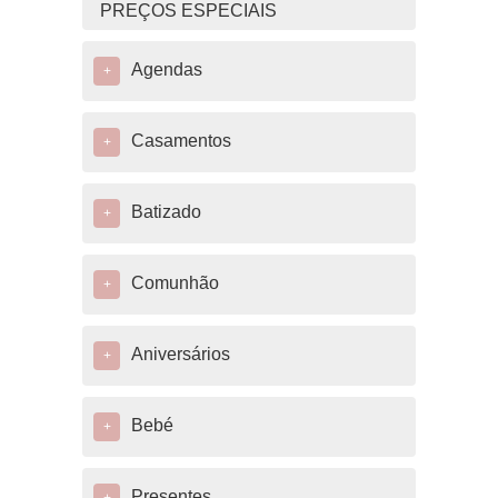
PREÇOS ESPECIAIS
Agendas
+
Casamentos
+
Batizado
+
Comunhão
+
Aniversários
+
Bebé
+
Presentes