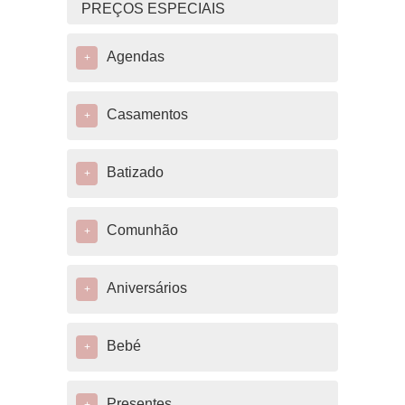
PREÇOS ESPECIAIS
Agendas
+
Casamentos
+
Batizado
+
Comunhão
+
Aniversários
+
Bebé
+
Presentes