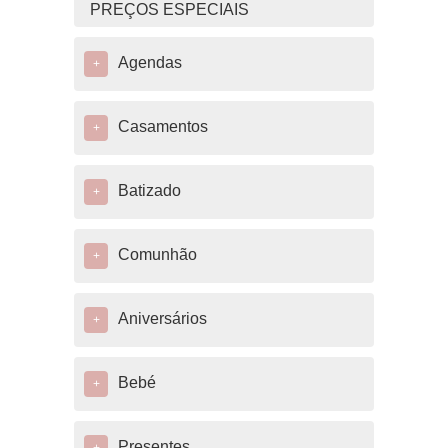
PREÇOS ESPECIAIS
Agendas
+
Casamentos
+
Batizado
+
Comunhão
+
Aniversários
+
Bebé
+
Presentes