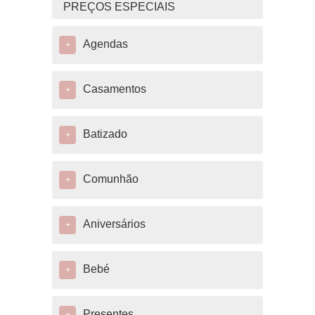
PREÇOS ESPECIAIS
Agendas
+
Casamentos
+
Batizado
+
Comunhão
+
Aniversários
+
Bebé
+
Presentes