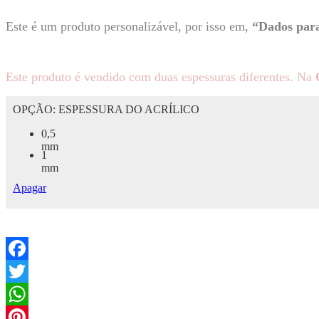
Este é um produto personalizável, por isso em,
“Dados para
Este produto é vendido com duas espessuras diferentes. Na
OPÇÃO: ESPESSURA DO ACRÍLICO
0,5
mm
1
mm
Apagar
Facebook
Twitter
WhatsApp