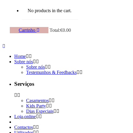
No products in the cart.
Carrinho
Total:
€
0.00
Home
Sobre nós
Sobre nós
Testemunhos & Feedbacks
Serviços
Casamentos
Kids Party
Dias Especiais
Loja-online
Contactos
Utilizador