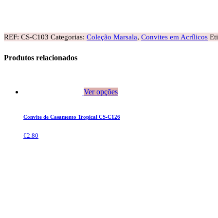
REF:
CS-C103
Categorias:
Coleção Marsala
,
Convites em Acrílicos
Et
Produtos relacionados
Ver opções
Convite de Casamento Tropical CS-C126
€
2.80