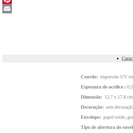
Pinterest
Email
Caract
Convite:
impressão UV em 
Espessura do acrílico :
0,
Dimensão:
12.7 x 17.8 cm
Decoração:
sem decoraçã
Envelope:
papel verde, g
Tipo de abertura do env