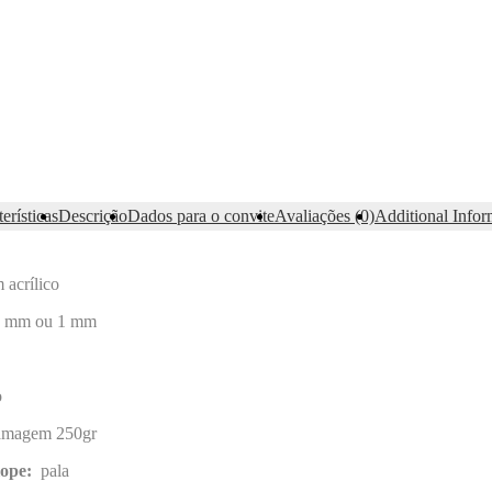
erísticas
Descrição
Dados para o convite
Avaliações (0)
Additional Infor
acrílico
5 mm ou 1 mm
o
ramagem 250gr
elope:
pala