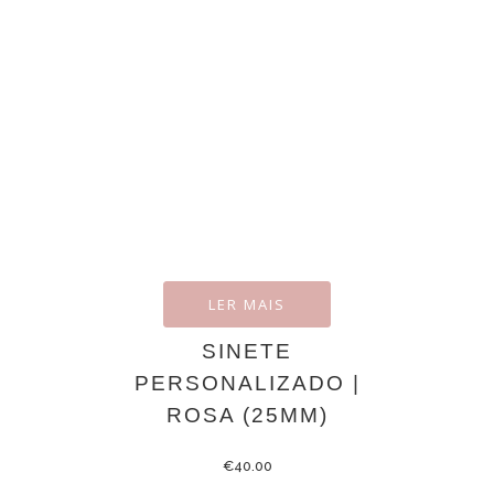
LER MAIS
SINETE
PERSONALIZADO |
ROSA (25MM)
€
40.00