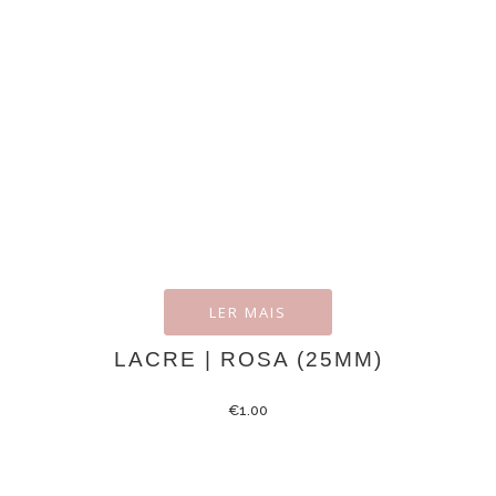
LER MAIS
LACRE | ROSA (25MM)
€
1.00